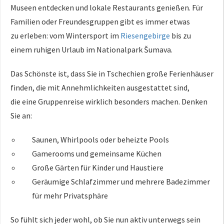
Museen
entdecken und lokale Restaurants
genießen. Für
Familien oder
Freundesgruppen gibt es immer etwas
zu
erleben: vom Wintersport im
Riesengebirge
bis zu
einem ruhigen
Urlaub im Nationalpark Šumava.
Das
Schönste ist, dass Sie in Tschechien
große Ferienhäuser
finden, die mit
Annehmlichkeiten ausgestattet sind,
die
eine Gruppenreise wirklich besonders
machen. Denken
Sie an:
Saunen,
Whirlpools oder beheizte Pools
Gamerooms und gemeinsame Küchen
Große
Gärten für Kinder und Haustiere
Geräumige Schlafzimmer und mehrere
Badezimmer
für mehr Privatsphäre
So
fühlt sich jeder wohl, ob Sie nun aktiv
unterwegs sein