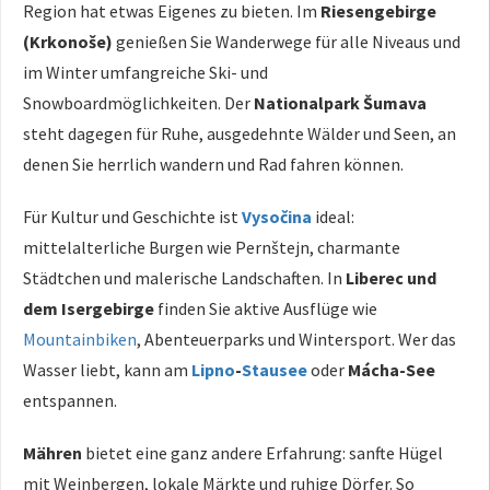
Region hat etwas Eigenes zu bieten. Im
Riesengebirge
(Krkonoše)
genießen Sie Wanderwege für alle Niveaus und
im Winter umfangreiche Ski- und
Snowboardmöglichkeiten. Der
Nationalpark Šumava
steht dagegen für Ruhe, ausgedehnte Wälder und Seen, an
denen Sie herrlich wandern und Rad fahren können.
Für Kultur und Geschichte ist
Vysočina
ideal:
mittelalterliche Burgen wie Pernštejn, charmante
Städtchen und malerische Landschaften. In
Liberec und
dem Isergebirge
finden Sie aktive Ausflüge wie
Mountainbiken
, Abenteuerparks und Wintersport. Wer das
Wasser liebt, kann am
Lipno
-
Stausee
oder
Mácha-See
entspannen.
Mähren
bietet eine ganz andere Erfahrung: sanfte Hügel
mit Weinbergen, lokale Märkte und ruhige Dörfer. So