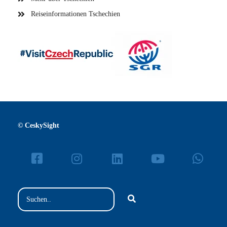
Reiseinformationen Tschechien
© CeskySight