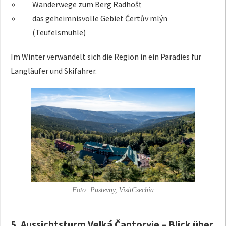
Wanderwege zum Berg Radhošť
das geheimnisvolle Gebiet Čertův mlýn
(Teufelsmühle)
Im Winter verwandelt sich die Region in ein Paradies für
Langläufer und Skifahrer.
Foto: Pustevny, VisitCzechia
5. Aussichtsturm Velká Čantoryje – Blick über