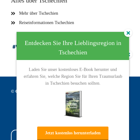
Alles über Tschechien
Mehr über Tschechien
Reiseinformationen Tschechien
Entdecken Sie Ihre Lieblingsregion in
Tschechien
Erkunde Tschechien nach
Laden Sie unser kostenloses E-Book herunter und
Regionen: Erhalten Sie Ihre
erfahren Sie, welche Region Sie für Ihren Traumurlaub
persönliche Reiseführer
in Tschechien besuchen sollten.
direkt in Ihrem Posteingang!
© CeskySight
Entdecken Sie die versteckten Schätze
Tschechiens mit nur einem Klick
Jetzt kostenlos herunterladen
Ja, das möchte ich!