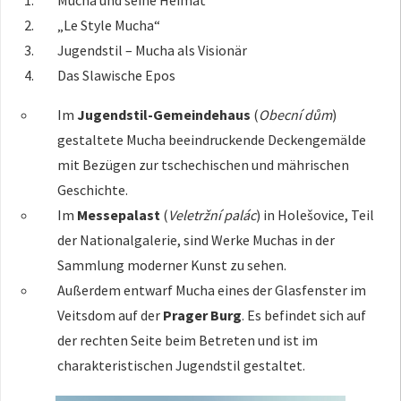
Mucha und seine Heimat
„Le Style Mucha“
Jugendstil – Mucha als Visionär
Das Slawische Epos
Im
Jugendstil-Gemeindehaus
(
Obecní dům
)
gestaltete Mucha beeindruckende Deckengemälde
mit Bezügen zur tschechischen und mährischen
Geschichte.
Im
Messepalast
(
Veletržní palác
) in Holešovice, Teil
der Nationalgalerie, sind Werke Muchas in der
Sammlung moderner Kunst zu sehen.
Außerdem entwarf Mucha eines der Glasfenster im
Veitsdom auf der
Prager Burg
. Es befindet sich auf
der rechten Seite beim Betreten und ist im
charakteristischen Jugendstil gestaltet.