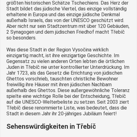
größten historischen Schätze Tschechiens. Das Herz der
Stadt bildet das jüdische Viertel, das einzige vollständig
erhaltene in Europa und das einzige jüdische Denkmal
außerhalb Israels, das von der UNESCO geschützt wird.
Aber nicht nur sein Stadtzentrum mit über 120 Gebäuden,
2 Synagogen und dem jüdischen Friedhof macht Třebíč
so besonders.
Was diese Stadt in der Region Vysočina wirklich
einzigartig macht, ist ihre einzigartige Geschichte. Im
Gegensatz zu vielen anderen Orten lebten die örtlichen
Juden in Třebíč nie unter kontrollierter Unterdrückung. Im
Jahr 1723, als das Gesetz die Errichtung von jüdischen
Ghettos vorschrieb, tauschten christliche Bewohner
freiwillig ihre Häuser mit ihren jüdischen Nachbarn
außerhalb des Ghettos. Diese außergewöhnliche Toleranz
spielte eine wichtige Rolle bei der Entscheidung, Třebíč
auf die UNESCO-Welterbeliste zu setzen. Seit 2003 ziert
Třebíč diese renommierte Liste, was bedeutet, dass die
Stadt in diesem Jahr ihr 20-jähriges Jubiläum feiert!
Sehenswürdigkeiten in Třebíč