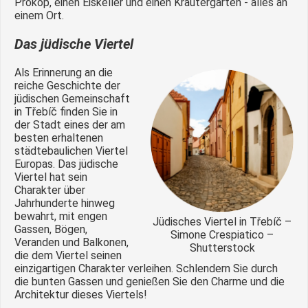
Prokop, einen Eiskeller und einen Kräutergarten - alles an
einem Ort.
Das jüdische Viertel
Als Erinnerung an die
reiche Geschichte der
jüdischen Gemeinschaft
in Třebíč finden Sie in
der Stadt eines der am
besten erhaltenen
städtebaulichen Viertel
Europas. Das jüdische
Viertel hat sein
Charakter über
Jahrhunderte hinweg
bewahrt, mit engen
Jüdisches Viertel in Třebíč –
Gassen, Bögen,
Simone Crespiatico –
Veranden und Balkonen,
Shutterstock
die dem Viertel seinen
einzigartigen Charakter verleihen. Schlendern Sie durch
die bunten Gassen und genießen Sie den Charme und die
Architektur dieses Viertels!