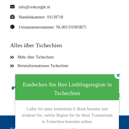
info@ceskysight.nl
Handelskammer: 01139718
Umsatzsteuernummer: NL001331993B75
Alles über Tschechien
Mehr über Tschechien
Reiseinformationen Tschechien
Entdecken Sie Ihre Lieblingsregion in
Tschechien
Erkunde Tschechien nach
Laden Sie unser kostenloses E-Book herunter und
Regionen: Erhalten Sie Ihre
erfahren Sie, welche Region Sie für Ihren Traumurlaub
persönliche Reiseführer
in Tschechien besuchen sollten.