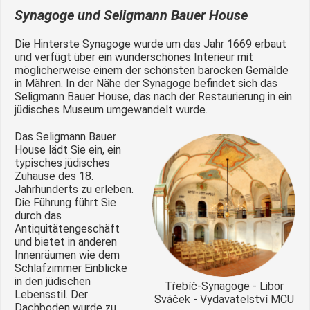
Synagoge und Seligmann Bauer House
Die Hinterste Synagoge wurde um das Jahr 1669 erbaut
und verfügt über ein wunderschönes Interieur mit
möglicherweise einem der schönsten barocken Gemälde
in Mähren. In der Nähe der Synagoge befindet sich das
Seligmann Bauer House, das nach der Restaurierung in ein
jüdisches Museum umgewandelt wurde.
Das Seligmann Bauer
House lädt Sie ein, ein
typisches jüdisches
Zuhause des 18.
Jahrhunderts zu erleben.
Die Führung führt Sie
durch das
Antiquitätengeschäft
und bietet in anderen
Innenräumen wie dem
Schlafzimmer Einblicke
in den jüdischen
Třebíč-Synagoge - Libor
Lebensstil. Der
Sváček - Vydavatelství MCU
Dachboden wurde zu