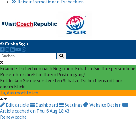
Reiseinformationen Tschechien
© CeskySight
Erkunde Tschechien nach Regionen: Erhalten Sie Ihre persönliche
Reiseführer direkt in Ihrem Posteingang!
Entdecken Sie die versteckten Schätze Tschechiens mit nur
einem Klick
Ja, das möchte ich!
Edit article
Dashboard
Settings
Website Design
Article cached on Thu. 6 Aug 18:43
Renew cache